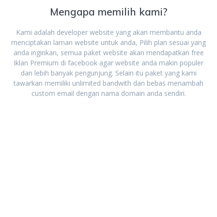
Mengapa memilih kami?
Kami adalah developer website yang akan membantu anda
menciptakan laman website untuk anda, Pilih plan sesuai yang
anda inginkan, semua paket website akan mendapatkan free
Iklan Premium di facebook agar website anda makin populer
dan lebih banyak pengunjung. Selain itu paket yang kami
tawarkan memiliki unlimited bandwith dan bebas menambah
custom email dengan nama domain anda sendiri.
Personal
Bisnis dan
Full Custom
Komersial
Rp.
Rp.
Call
800
3.0
ONE TIME
FEE
Website
Website
Full Support